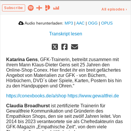
Subscribe
All episodes
›
Audio herunterladen:
MP3
|
AAC
|
OGG
|
OPUS
Transkript lesen
Katarina Gens
, GFK-Trainerin, betreibt zusammen mit
ihrem Mann Klaus-Dieter Gens seit 25 Jahren den
Online-Shop Conex. Hier findet ihr ein breit gefächertes
Angebot von Materialien zur GFK - von Büchern,
Hörbüchern, DVD´s über Spiele, Karten, Postern bis hin
zu den Handpuppen und Ohren.“
https://conexbooks.de/a/shop
https://www.gewaltfrei.de
Claudia Broadhurst
ist zertifizierte Trainerin für
Gewaltfreie Kommunikation und Gründerin des
Empathikon Shops, den sie seit zwölf Jahren leitet. Von
2014 bis 2023 verantwortete sie als Chefredakteurin das
GFK-Magazin „Empathische Zeit“, von dem viele