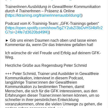
Trainer
Innen Ausbildung in Gewaltfreier Kommunikation
durch 4 Trainer
Innen – Präsenz & Online
(
https://ktraining.org/trainerinnenausbildung/)
)
Podcast vom K-Traininig-Team: „GFK-Trainings geben“
(
https://open.spotify.com/show/5gZY2ubZl3bDvHSI4bRr2
G?si=24fe7d3620bd49f4)
)
► Gib uns einen Daumen nach oben und lasse einen
Kommentar da, wenn Dir das Interview gefallen hat!
Ich wünsche dir viel Freude und Erfolg auf deinem GFK-
Weg.
Herzliche Grüße aus Regensburg Peter Schmid
+++ Peter Schmid, Trainer und Ausbilder in Gewaltfreie
Kommunikation, interviewt in diesem Podcast,
langjährige Trainer:innen der Gewaltfreien
Kommunikation zu bestimmten Themen, damit
Menschen, die sich für die GFK interessieren, aus den
Erfahrungen dieser Trainer:innen lernen können, um so
schneller in ihrer persönlichen Entwicklung
voranzukommen, ohne die vielen Umwege zu gehen, die