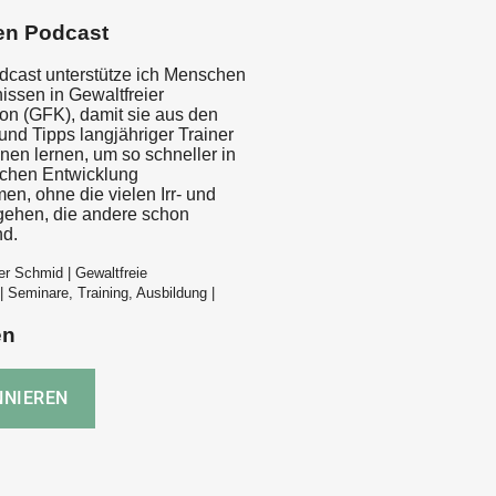
en Podcast
dcast unterstütze ich Menschen
issen in Gewaltfreier
n (GFK), damit sie aus den
und Tipps langjähriger Trainer
nen lernen, um so schneller in
lichen Entwicklung
n, ohne die vielen Irr- und
ehen, die andere schon
nd.
er Schmid | Gewaltfreie
 Seminare, Training, Ausbildung |
en