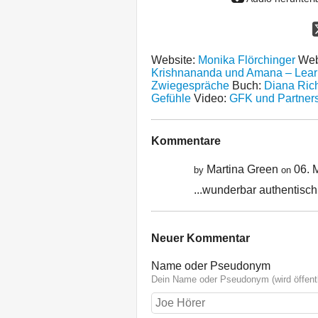
Website:
Monika Flörchinger
Web
Krishnananda und Amana – Learni
Zwiegespräche
Buch:
Diana Rich
Gefühle
Video:
GFK und Partners
Kommentare
Martina Green
06. 
by
on
...wunderbar authentisch
Neuer Kommentar
Name oder Pseudonym
Dein Name oder Pseudonym (wird öffentl