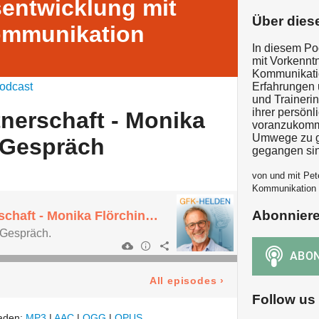
sentwicklung mit
Über dies
Kommunikation
In diesem Po
mit Vorkenntn
Kommunikatio
odcast
Erfahrungen 
und Trainerin
ihrer persön
tnerschaft - Monika
voranzukomme
Umwege zu g
 Gespräch
gegangen si
von und mit Pet
Kommunikation |
Abonnier
GFK in der Partnerschaft - Monika Flörchinger im Gespräch
 Gespräch.
All episodes
›
Follow us
laden:
MP3
|
AAC
|
OGG
|
OPUS